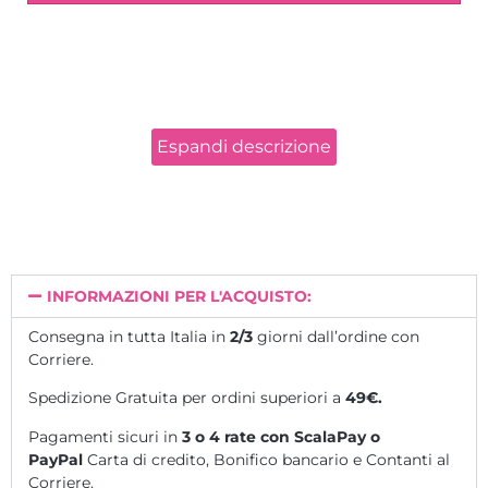
✅ Per conoscere le date in programma vai
al
CALENDARIO
.
PROGRAMMA CORSO:
Espandi descrizione
cenni di morfologia del viso;
principali tecniche di armonizzazione e correzione
di imperfezioni e inestetismi; principali tecniche
volte a enfatizzare le qualità di un volto;
dimostrazione eseguita dalla makeup artist
prove pratiche su modella o tra corsiste
INFORMAZIONI PER L'ACQUISTO:
Parte pratica: su MODELLA.
Consegna in tutta Italia in
2/3
giorni dall’ordine con
Corriere.
Durante il corso si utilizzeranno i prodotti
VIP MAKEUP
dati in dotazione dall’Accademia ad esclusione di
Spedizione Gratuita per ordini superiori a
49€.
pennelli e strumenti.
Pagamenti sicuri in
3 o 4 rate
con ScalaPay o
I prodotti sono professionali di alta qualità e
PayPal
Carta di credito, Bonifico bancario e Contanti al
garantiscono un risultato ottimale e sicuro.
Corriere.