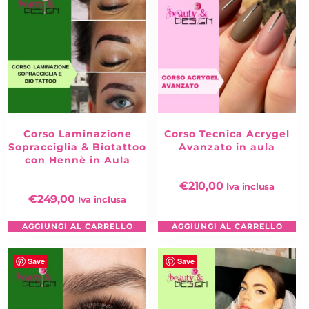
Corso Laminazione
Corso Tecnica Acrygel
Sopracciglia & Biotattoo
Avanzato in aula
con Hennè in Aula
€
210,00
Iva inclusa
€
249,00
Iva inclusa
AGGIUNGI AL CARRELLO
AGGIUNGI AL CARRELLO
Save
Save