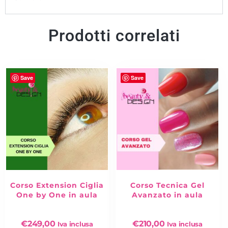
I prodotti forniti nel kit sono riacquistabili presso
Beauty&Design oppure nel nostro shop
con uno sconto
Prodotti correlati
speciale del 10% della durata di due mesi
dalla fine del
corso.
TUTTA LA NOSTRA FORMAZIONE IN AULA!
Save
Save
Corso Extension Ciglia
Corso Tecnica Gel
One by One in aula
Avanzato in aula
€
249,00
€
210,00
Iva inclusa
Iva inclusa