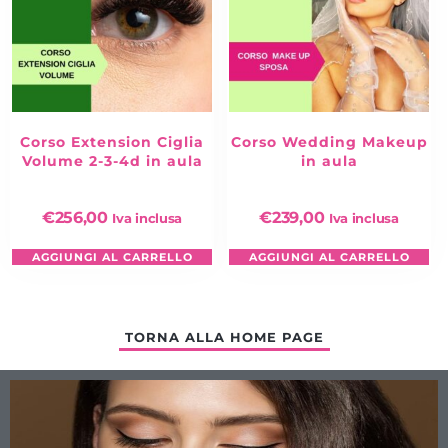
Corso Extension Ciglia
Corso Wedding Makeup
Volume 2-3-4d in aula
in aula
€
256,00
€
239,00
Iva inclusa
Iva inclusa
AGGIUNGI AL CARRELLO
AGGIUNGI AL CARRELLO
TORNA ALLA HOME PAGE