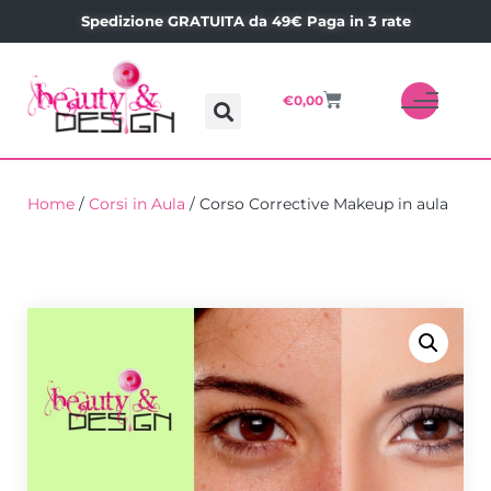
Spedizione GRATUITA da 49€ Paga in 3 rate
€
0,00
Home
/
Corsi in Aula
/ Corso Corrective Makeup in aula