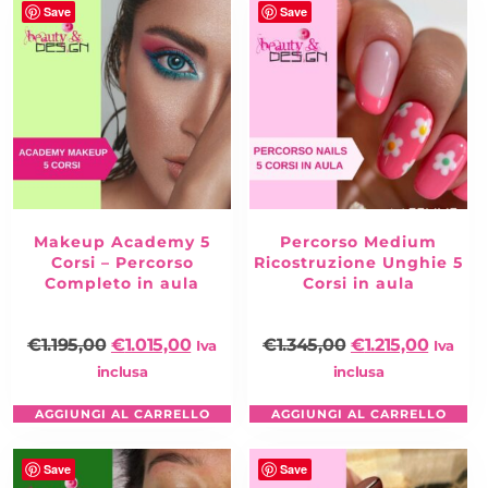
Save
Save
Makeup Academy 5
Percorso Medium
Corsi – Percorso
Ricostruzione Unghie 5
Completo in aula
Corsi in aula
€
1.195,00
€
1.015,00
€
1.345,00
€
1.215,00
Iva
Iva
inclusa
inclusa
AGGIUNGI AL CARRELLO
AGGIUNGI AL CARRELLO
Save
Save