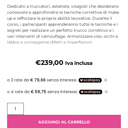
Dedicato a truccatori, estetiste, visagisti che desiderano
conoscere e approfondire le tecniche correttive di make
up e rafforzare le proprie abilità lavorative. Durante il
corso, i partecipanti apprenderanno tutte le tecniche e i
segreti per realizzare un perfetto trucco correttivo e i
vari interventi di camouflage. Armonizzare viso, occhi e
labbra e correggerne difetti e imperfezioni.
Durata: 1 giorno. – Requisiti: MAKEUP BASE – Max
partecipanti 4.
€
239,00
Iva inclusa
✅ ISCRIZIONE: ACCONTO € 100. SALDO A INIZIO
CORSO.
✅ Attestato di partecipazione personalizzato
✅ Assistenza Post corso!
✅ Puoi pagare anche in 3 rate con PAYPAL o 4 con
SCALA PAY !!
☎️ info: 342.6566935 (Anche WhatsApp)
AGGIUNGI AL CARRELLO