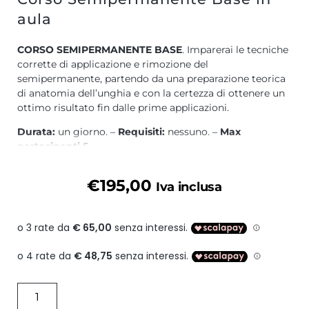
aula
CORSO SEMIPERMANENTE BASE
. Imparerai le tecniche
corrette di applicazione e rimozione del
semipermanente, partendo da una preparazione teorica
di anatomia dell’unghia e con la certezza di ottenere un
ottimo risultato fin dalle prime applicazioni.
Durata:
un giorno. –
Requisiti:
nessuno. –
Max
partecipanti 5.
PROGRAMMA:
€
195,00
Iva inclusa
Caratteristiche dei prodotti utilizzati;
Anatomia unghia naturale, patologie e igiene;
Prodotti e postazione lavoro;
Preparazione dell’unghia naturale;
Applicazione semipermanente monocolore;
Rimozione corretta e sicura;
Piccole decorazioni.