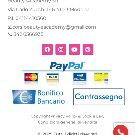
Beauty&Academy Srl
Via Carlo Zucchi 146 41123 Modena
P.I. 04114410360
📧corsibeautyeacademy@gmail.com
📞 342.6566935
Copyright
Privacy Policy & Cookie Law
Condizioni generali di vendita
© 2025 Tutti i diritti riservati