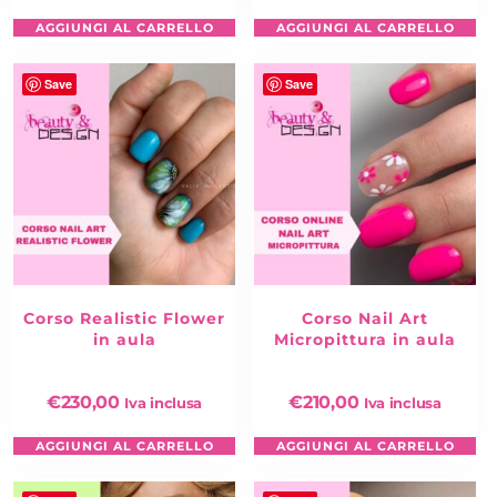
AGGIUNGI AL CARRELLO
AGGIUNGI AL CARRELLO
Save
Save
Corso Realistic Flower
Corso Nail Art
in aula
Micropittura in aula
€
230,00
€
210,00
Iva inclusa
Iva inclusa
AGGIUNGI AL CARRELLO
AGGIUNGI AL CARRELLO