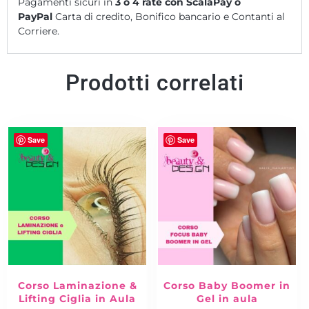
Pagamenti sicuri in
3 o 4 rate
con ScalaPay o
PayPal
Carta di credito, Bonifico bancario e Contanti al
Corriere.
Prodotti correlati
Save
Save
Corso Laminazione &
Corso Baby Boomer in
Lifting Ciglia in Aula
Gel in aula