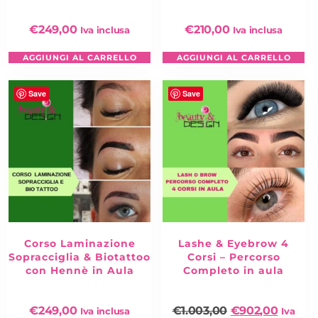
€
249,00
€
210,00
Iva inclusa
Iva inclusa
AGGIUNGI AL CARRELLO
AGGIUNGI AL CARRELLO
Save
Save
Corso Laminazione
Lashe & Eyebrow 4
Sopracciglia & Biotattoo
Corsi – Percorso
con Hennè in Aula
Completo in aula
€
249,00
€
1.003,00
€
902,00
Iva inclusa
Iva