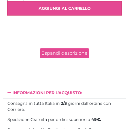
Parte pratica: sulle proprie mani, è necessario
AGGIUNGI AL CARRELLO
presentarsi senza prodotto sulle unghie.
A fine corso verrà rilasciato l’attestato di
partecipazione PERSONALIZZATO.
L’assistenza
E’ GARANTITA
con l’utilizzo dei nostri
prodotti forniti nel kit in dotazione. Strumenti, pennelli,
forbicine e spingi cuticole devono essere di proprietà
Espandi descrizione
dell’allieva. Possono essere acquistati direttamente nella
nostra sede.
I Prodotti sono riacquistabili presso Beauty&Design
oppure nel nostro shop con uno
sconto speciale del
10% della durata di due mesi
dalla fine del corso.
INFORMAZIONI PER L'ACQUISTO:
Consegna in tutta Italia in
2/3
giorni dall’ordine con
TUTTA LA NOSTRA FORMAZIONE IN AULA!
Corriere.
Spedizione Gratuita per ordini superiori a
49€.