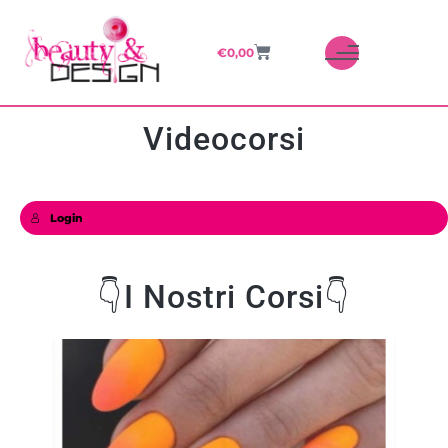
€
0,00
Videocorsi
Login
👇I Nostri Corsi👇