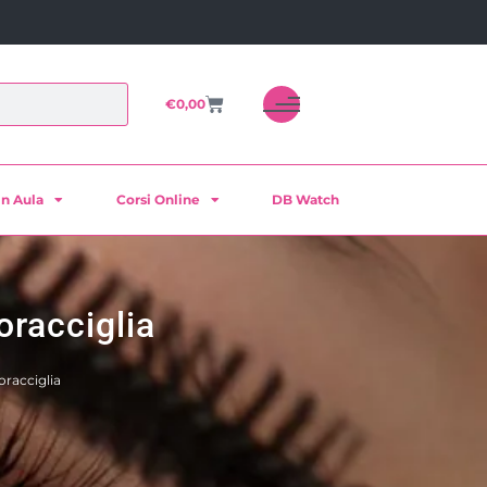
€
0,00
in Aula
Corsi Online
DB Watch
racciglia
racciglia