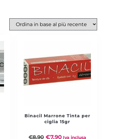
e
Binacil Marrone Tinta per
ciglia 15gr
€
7,90
€
8,90
Iva inclusa