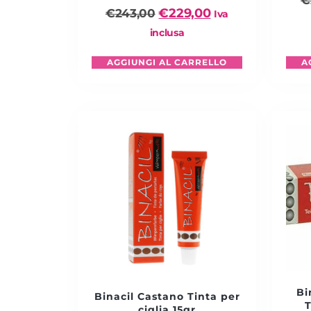
€
€
229,00
€
243,00
Iva
inclusa
AGGIUNGI AL CARRELLO
A
Bi
Binacil Castano Tinta per
T
ciglia 15gr