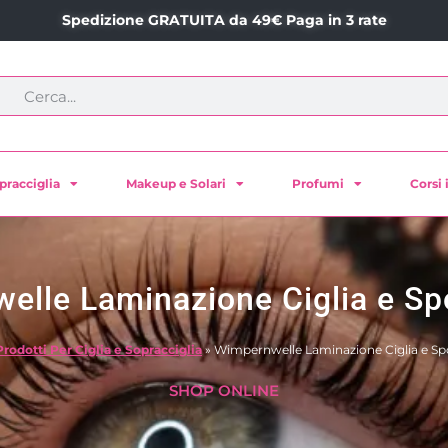
Spedizione GRATUITA da 49€ Paga in 3 rate
pracciglia
Makeup e Solari
Profumi
Corsi 
elle Laminazione Ciglia e Spo
Prodotti Per Ciglia e Sopracciglia
»
Wimpernwelle Laminazione Ciglia e Spo
SHOP ONLINE