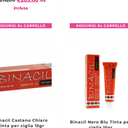
€
205,00
218,00
Iva
inclusa
GGIUNGI AL CARRELLO
AGGIUNGI AL CARRELLO
nacil Castano Chiaro
Binacil Nero Blu Tinta p
inta per ciglia 15gr
ciglia 15gr