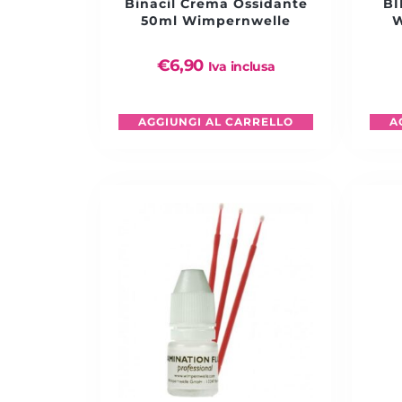
Binacil Crema Ossidante
BI
50ml Wimpernwelle
W
€
6,90
Iva inclusa
AGGIUNGI AL CARRELLO
A