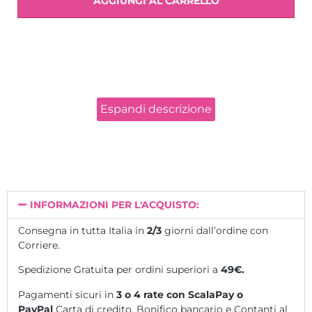
AGGIUNGI AL CARRELLO
SEI INTERESSATA AI NOATRI CORSI IN AULA?
CLICCA
QUI
Espandi descrizione
INFORMAZIONI PER L'ACQUISTO:
Consegna in tutta Italia in
2/3
giorni dall’ordine con
Corriere.
Spedizione Gratuita per ordini superiori a
49€.
Pagamenti sicuri in
3 o 4 rate
con ScalaPay o
PayPal
Carta di credito, Bonifico bancario e Contanti al