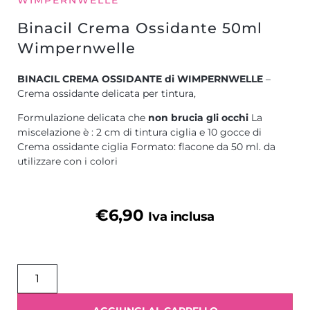
Binacil Crema Ossidante 50ml
Wimpernwelle
BINACIL CREMA OSSIDANTE di WIMPERNWELLE
–
Crema ossidante delicata per tintura,
Formulazione delicata che
non brucia gli occhi
La
miscelazione è : 2 cm di tintura ciglia e 10 gocce di
Crema ossidante ciglia Formato: flacone da 50 ml. da
utilizzare con i colori
E’ il prodotto da miscelare alla Tintura per Ciglia e
Sopracciglia
BINACIL.
€
6,90
Iva inclusa
WIMPERNWELLE,
Una linea professionale dedicata alle
ciglia!
SEI INTERESSATA AI NOSTRI CORSI ONLINE?
CLICCA
QUI