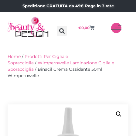
Spedizione GRATUITA da 49€ Paga in 3 rate
€
0,00
Home
/
Prodotti Per Ciglia e
Sopracciglia
/
Wimpernwelle Laminazione Ciglia e
Sporacciglia
/ Binacil Crema Ossidante 50ml
Wimpernwelle