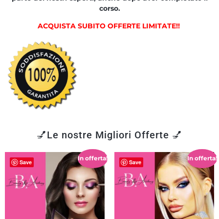
corso.
ACQUISTA SUBITO OFFERTE LIMITATE!!
💅Le nostre Migliori Offerte 💅
In offerta!
In offerta!
Save
Save