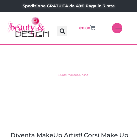
Spedizione GRATUITA da 49€ Paga in 3 rate
€
0,00
Corsi Makeup Online
Home
»
Corsi Makeup Online
SHOP ONLINE
Diventa MakeUp Artist! Corsi Make Up