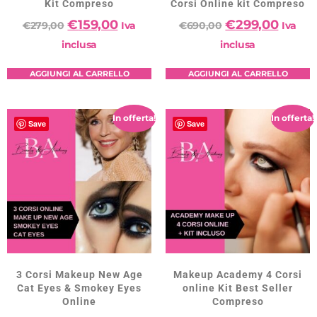
Kit Compreso
Corsi Online kit Compreso
€
159,00
€
299,00
€
279,00
Iva
€
690,00
Iva
inclusa
inclusa
AGGIUNGI AL CARRELLO
AGGIUNGI AL CARRELLO
In offerta!
In offerta!
Save
Save
3 Corsi Makeup New Age
Makeup Academy 4 Corsi
Cat Eyes & Smokey Eyes
online Kit Best Seller
Online
Compreso