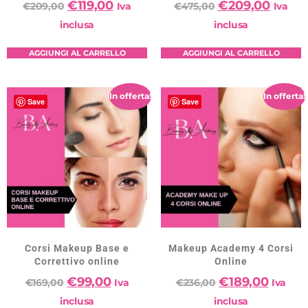
€
119,00
€
209,00
€
209,00
Iva
€
475,00
Iva
inclusa
inclusa
AGGIUNGI AL CARRELLO
AGGIUNGI AL CARRELLO
In offerta!
In offerta!
Save
Save
Corsi Makeup Base e
Makeup Academy 4 Corsi
Correttivo online
Online
€
99,00
€
189,00
€
169,00
Iva
€
236,00
Iva
inclusa
inclusa