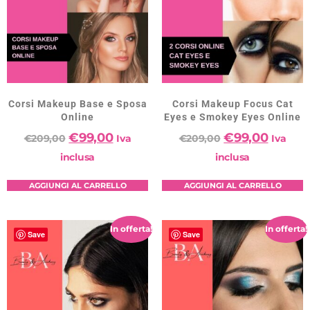
Corsi Makeup Base e Sposa
Corsi Makeup Focus Cat
Online
Eyes e Smokey Eyes Online
€
99,00
€
99,00
€
209,00
Iva
€
209,00
Iva
inclusa
inclusa
AGGIUNGI AL CARRELLO
AGGIUNGI AL CARRELLO
In offerta!
In offerta!
Save
Save