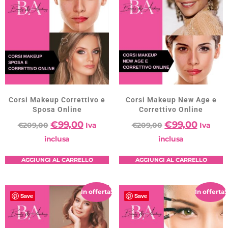
Corsi Makeup Correttivo e
Corsi Makeup New Age e
Sposa Online
Correttivo Online
€
99,00
€
99,00
€
209,00
Iva
€
209,00
Iva
inclusa
inclusa
AGGIUNGI AL CARRELLO
AGGIUNGI AL CARRELLO
In offerta!
In offerta!
Save
Save