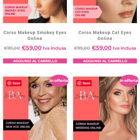
Corso Makeup Smokey Eyes
Corso Makeup Cat Eyes
Online
Online
€
59,00
€
59,00
€
119,00
Iva inclusa
€
119,00
Iva inclusa
AGGIUNGI AL CARRELLO
AGGIUNGI AL CARRELLO
In offerta!
In offerta!
Save
Save