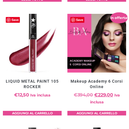
In offerta!
Save
Save
LIQUID METAL PAINT 105
Makeup Academy 6 Corsi
ROCKER
Online
€
12,50
€
394,00
€
229,00
Iva inclusa
Iva
inclusa
AGGIUNGI AL CARRELLO
AGGIUNGI AL CARRELLO