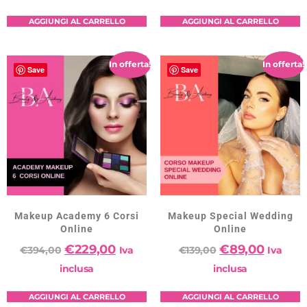
AGGIUNGI AL CARRELLO
AGGIUNGI AL CARRELLO
In offerta!
In offerta!
Save
Save
Makeup Academy 6 Corsi
Makeup Special Wedding
Online
Online
€
229,00
€
89,00
€
394,00
Iva
€
139,00
Iva
inclusa
inclusa
AGGIUNGI AL CARRELLO
AGGIUNGI AL CARRELLO