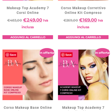
Makeup Top Academy 7
Corso Makeup Correttivo
Corsi Online
Online Kit Compreso
€
249,00
€
169,00
€
483,00
Iva
€
269,00
Iva
inclusa
inclusa
AGGIUNGI AL CARRELLO
AGGIUNGI AL CARRELLO
In offerta!
In offerta!
Save
Save
Corso Makeup Base Online
Makeup Top Academy 7