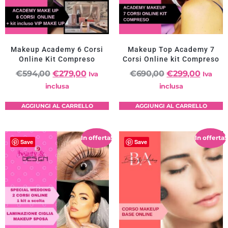
Makeup Academy 6 Corsi
Makeup Top Academy 7
Online Kit Compreso
Corsi Online kit Compreso
€
594,00
€
279,00
€
690,00
€
299,00
Iva
Iva
inclusa
inclusa
AGGIUNGI AL CARRELLO
AGGIUNGI AL CARRELLO
In offerta!
In offerta!
Save
Save