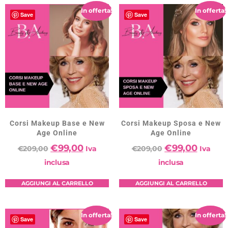
In offerta!
In offerta!
Save
Save
Corsi Makeup Base e New
Corsi Makeup Sposa e New
Age Online
Age Online
€
99,00
€
99,00
€
209,00
Iva
€
209,00
Iva
inclusa
inclusa
AGGIUNGI AL CARRELLO
AGGIUNGI AL CARRELLO
In offerta!
In offerta!
Save
Save