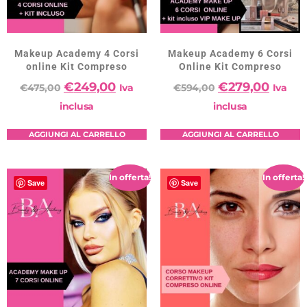
Makeup Academy 4 Corsi
Makeup Academy 6 Corsi
online Kit Compreso
Online Kit Compreso
€
249,00
€
279,00
€
475,00
Iva
€
594,00
Iva
inclusa
inclusa
AGGIUNGI AL CARRELLO
AGGIUNGI AL CARRELLO
In offerta!
In offerta!
Save
Save