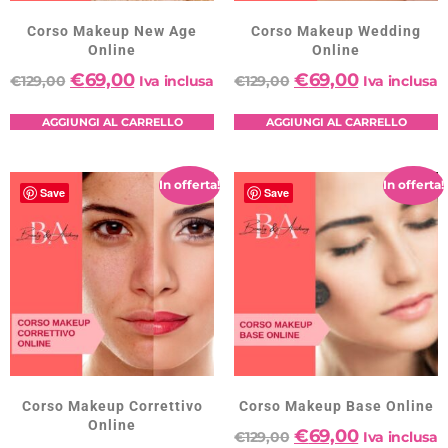
Corso Makeup New Age
Corso Makeup Wedding
Online
Online
€
69,00
€
69,00
€
129,00
Iva inclusa
€
129,00
Iva inclusa
AGGIUNGI AL CARRELLO
AGGIUNGI AL CARRELLO
In offerta!
In offerta!
Save
Save
Corso Makeup Correttivo
Corso Makeup Base Online
Online
€
69,00
€
129,00
Iva inclusa