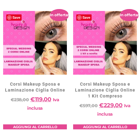
In offerta!
In offerta!
Save
Save
Corsi Makeup Sposa e
Corsi Makeup Sposa e
Laminazione Ciglia Online
Laminazione Ciglia Online
1 Kit Compreso
€
119,00
€
238,00
Iva
€
229,00
€
597,00
Iva
inclusa
inclusa
AGGIUNGI AL CARRELLO
AGGIUNGI AL CARRELLO