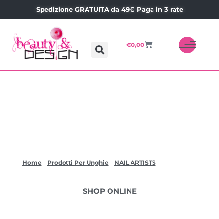
Spedizione GRATUITA da 49€ Paga in 3 rate
€
0,00
GEL COLOR
SEMIPERMANENTE 27D
Home
»
Prodotti Per Unghie
»
NAIL ARTISTS
»
GEL COLOR
SEMIPERMANENTE 27D
SHOP ONLINE