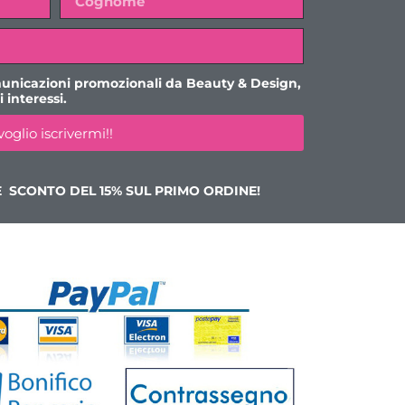
colori
unicazioni promozionali da Beauty & Design,
 interessi.
voglio iscrivermi!!
fettuata al più presto dopo l’acquisto, riceverai
 password per accedere.
E SCONTO DEL 15% SUL PRIMO ORDINE!
OSTRA FORMAZIONE ONLINE!!