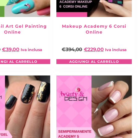
dotti no
il Art Gel Painting
Makeup Academy 6 Corsi
Online
Online
ASS:
0
€
39,00
€
394,00
€
229,00
Iva inclusa
Iva inclusa
a 1° parte
UNGI AL CARRELLO
AGGIUNGI AL CARRELLO
a 2° parte
ERCLASS:
a 1° parte
a 2° parte
”
EDDING
fashion dedicato alla
SPOSA.
Una
cco più leggero e moderno. Un trucco sposa