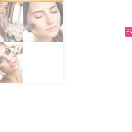
✅ Puoi pagare anche in 3 rat
Chiedi info 342.6566935 (An
Es
COSA TROV
MAKEUP BASE:
Presentazione
Pulizia degli strumenti
Preparazione della pelle
Primer
Scelta del Fondotinta
Applicazione del Fondot
Correttori
Cipria
Sopracciglia
Trucco occhi
Chiaro/scuro viso
Trucco labbra
Make up completo