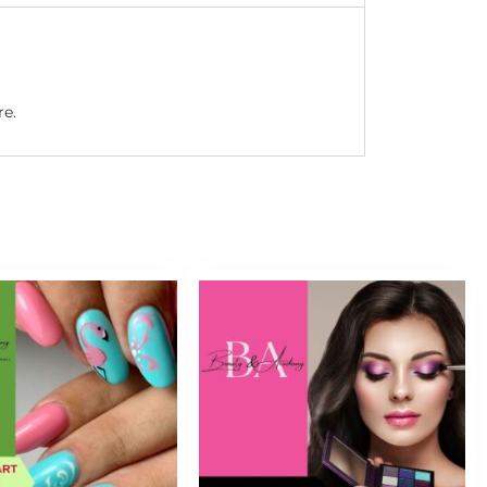
 colore
re.
g
posa
osa