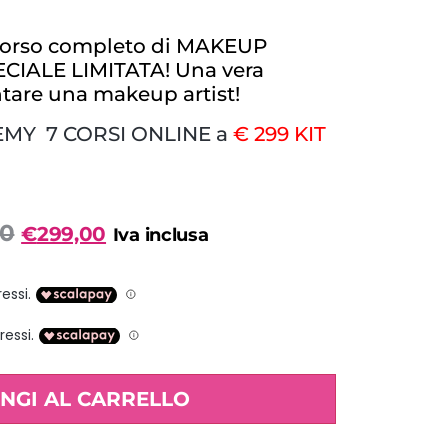
ercorso completo di MAKEUP
CIALE LIMITATA! Una vera
tare una makeup artist!
MY 7 CORSI ONLINE a
€ 299 KIT
e, che ti darà tutte le informazioni teoriche e
Artist!
00
€
299,00
Iva inclusa
ca.
ati
di MakeUp
irca
za scadenza
e personalizzato
NGI AL CARRELLO
nostra sede