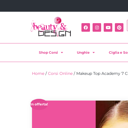
Shop Corsi
Unghie
Ciglia e So
Home
/
Corsi Online
/ Makeup Top Academy 7 Co
In offerta!