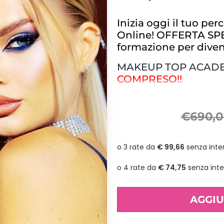
Inizia oggi il tuo p
Online! OFFERTA SPE
formazione per diven
MAKEUP TOP ACADE
COMPRESO!!
Una formazione davvero special
pratiche con la nostra Makeup 
€
690,
Durata percorso
:
11 ore 4min 
Cosa include il percorso?
✅ 7 video-corsi online registr
✅ Durata totale:
11 ore 4min c
✅ Accesso immediato e sen
✅ Attestato di partecipazion
AGGIU
✅ Assistenza esclusiva dalla 
✅ KIT VIP Makeup incluso!