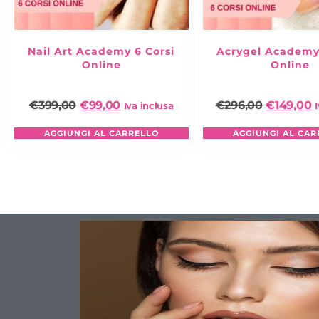
Nail Art Academy 6 Corsi
Acrygel Academy 
Online
Online
€
399,00
€
99,00
€
296,00
€
149,00
Iva inclusa
AGGIUNGI AL CARRELLO
AGGIUNGI AL CAR