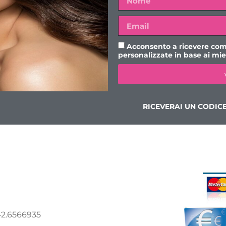
Supreme gloss
Vip fixer spray 100ml
sim brow pencil vip 01 3 
Foundation 2 colori 4ml
Acconsento a ricevere com
personalizzate in base ai miei
**L’attivazione corso verrà ef
una email contenente link e
RICEVERAI UN CODIC
TUTTA LA N
2.6566935