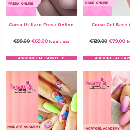
Corso Utilizzo Fresa Online
Corso Gel Base 
€
99,00
€
69,00
€
129,00
€
79,00
Iva inclusa
I
AGGIUNGI AL CARRELLO
AGGIUNGI AL CAR