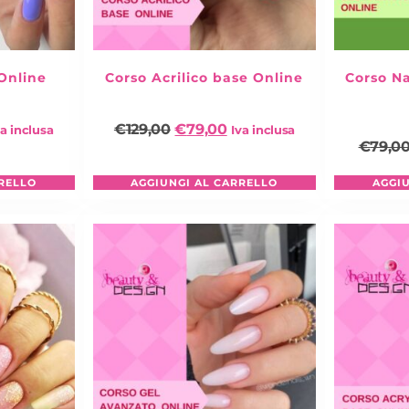
Make Up: prodotti si, pro
Correzione Occhi
Correzione Labbra
Ruga naso labiale
Online
Corso Acrilico base Online
Corso Na
Dimostrazione pratica
FOCUS CAT EYES – MASTERCL
€
129,00
€
79,00
va inclusa
Iva inclusa
€
79,0
Introduzione
Dimostrazione su modell
RELLO
AGGIUNGI AL CARRELLO
AGGI
Dimostrazione su modell
Conclusione
FOCUS SMOKEY EYES – MAST
Introduzione
Dimostrazione su modell
Dimostrazione su modell
MAKEUP “SPECIAL WEDDING
Il corso
MAKEUP
Avanzato
W
tecnica più veloce per un tru