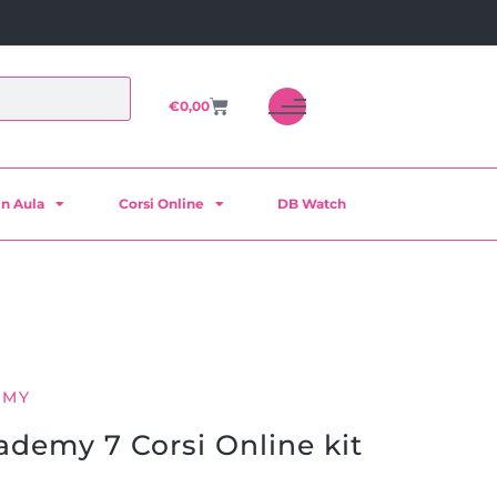
€
0,00
in Aula
Corsi Online
DB Watch
EMY
demy 7 Corsi Online kit