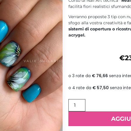
Corso di Nail Art tecnica
“Real
facilità fiori realistici sfumando
Verranno proposte 3 tip con nu
sfogo alla vostra creatività e f
sistemi di copertura o ricost
acrygel.
Durata:
un giorno. –
Requisiti
PROGRAMMA:
€
2
scelta dei pennelli e cor
Introduzione e materiali
Tip centro fiore in alto
Tip centro fiore al centr
Tip centro fiore in basso
Parte pratica: su tip.
A fine corso verrà rilasciato 
AGGIU
PERSONALIZZATO.