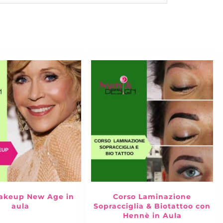
akeup New Age in
Corso Laminazione
aula
Sopracciglia & Biotattoo con
Hennè in Aula