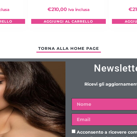
€
210,00
€
2
clusa
Iva inclusa
RELLO
AGGIUNGI AL CARRELLO
AGGI
TORNA ALLA HOME PAGE
Newslett
Ricevi gli aggiornament
Acconsento a ricevere com