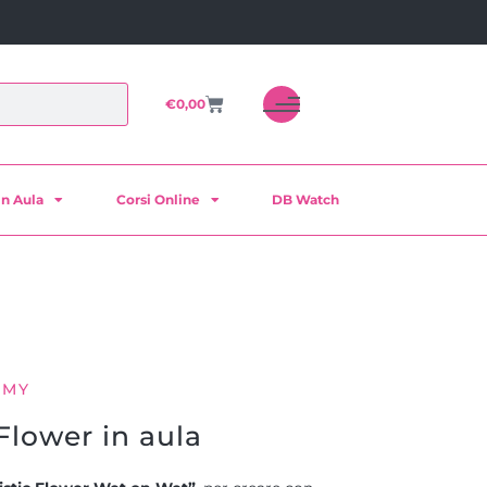
€
0,00
in Aula
Corsi Online
DB Watch
EMY
Flower in aula