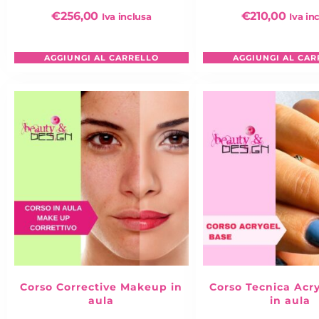
€
256,00
€
210,00
Iva inclusa
Iva in
AGGIUNGI AL CARRELLO
AGGIUNGI AL CAR
Corso Corrective Makeup in
Corso Tecnica Acr
aula
in aula