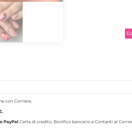
***Pennelli, spingi cuticole,
di proprietà dell’allieva e/o 
corso.
I Prodotti sono riacquistabili
shop
www.beautyandesign.it
Es
della durata di due mesi
dalla
TUTTA LA N
ne con Corriere.
€.
o PayPal
Carta di credito, Bonifico bancario e Contanti al Corrie