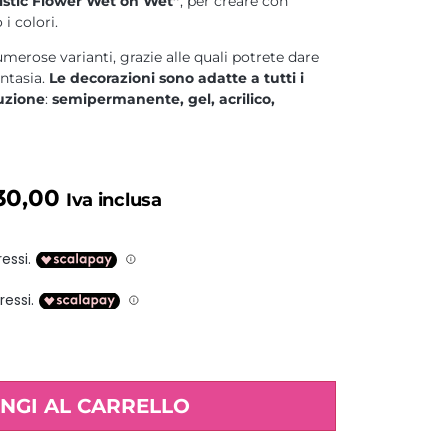
istic Flower Wet on Wet”
, per creare con
 i colori.
merose varianti, grazie alle quali potrete dare
antasia.
Le decorazioni sono adatte a tutti i
ruzione
:
semipermanente, gel, acrilico,
:
corso nail art mix. –
Max partecipanti 5.
30,00
Iva inclusa
retta manutenzione;
o
l’attestato di partecipazione
NGI AL CARRELLO