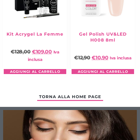
Kit Acrygel La Femme
Gel Polish UV&LED
H008 8ml
€
128,00
€
109,00
Iva
€
12,90
€
10,90
Iva inclusa
inclusa
AGGIUNGI AL CARRELLO
AGGIUNGI AL CARRELLO
TORNA ALLA HOME PAGE