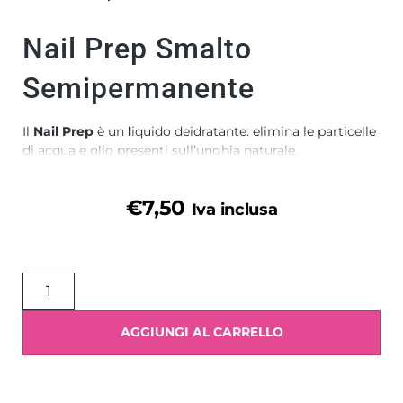
Nail Prep Smalto
Semipermanente
Il
Nail Prep
è un
l
iquido deidratante: elimina le particelle
di acqua e olio presenti sull’unghia naturale.
Applicare dopo aver opacizzato la superficie dell’unghia.
€
7,50
Iva inclusa
Asciuga all’aria.
AGGIUNGI AL CARRELLO