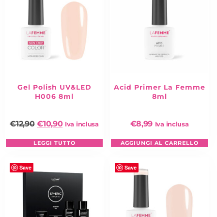
Gel Polish UV&LED
Acid Primer La Femme
H006 8ml
8ml
€
12,90
€
10,90
€
8,99
Iva inclusa
Iva inclusa
LEGGI TUTTO
AGGIUNGI AL CARRELLO
Save
Save