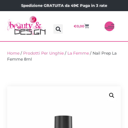
Spedizione GRATUITA da 49€ Paga in 3 rate
€
0,00
Home
/
Prodotti Per Unghie
/
La Femme
/ Nail Prep La
Femme 8ml