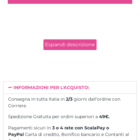
L’obiettivo del corso è formare professionisti esperti
nell’esecuzione del trattamento extension ciglia tecnica
One by One, “una ad una”, che prevede l’applicazione di
un pelo finto su ciascuna delle ciglia naturali della
cliente.
In questo corso imparerai:
Espandi descrizione
Analisi e struttura delle ciglia naturali
Malattie oftalmiche e quando non intervenire
Tecnica di applicazione, ritocco e rimozione
completa.
INFORMAZIONI PER L'ACQUISTO:
CAPITOLI DEL CORSO:
Consegna in tutta Italia in
2/3
giorni dall’ordine con
Presentazione
Corriere.
Teoria
Spedizione Gratuita per ordini superiori a
49€.
Teoria Ciglia
Colla
Pagamenti sicuri in
3 o 4 rate
con ScalaPay o
Primer
PayPal
Carta di credito, Bonifico bancario e Contanti al
Regole per l’applicazione