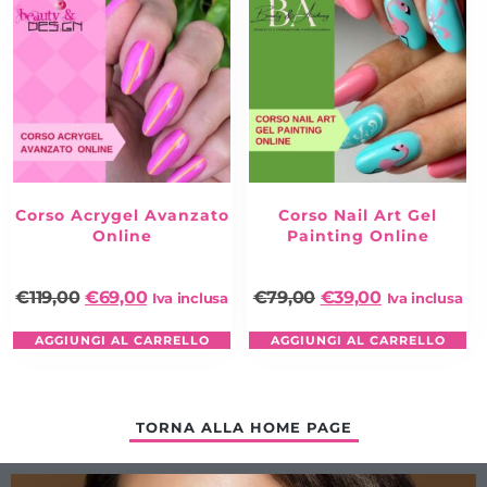
Corso Acrygel Avanzato
Corso Nail Art Gel
Online
Painting Online
€
119,00
€
69,00
€
79,00
€
39,00
Iva inclusa
Iva inclusa
AGGIUNGI AL CARRELLO
AGGIUNGI AL CARRELLO
TORNA ALLA HOME PAGE