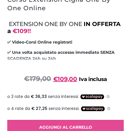
One Online
EXTENSION ONE BY ONE
IN OFFERTA
a
€109!!
✅ Video-Corsi Online registrati
✅ Una volta acquistato accesso immediato SENZA
SCADENZA 24h su 24h
✅ Attestato di partecipazione personalizzato
€
179,00
€
109,00
Iva inclusa
✅ Assistenza corso DALLA NOSTRA SEDE!
✅ Puoi pagare anche in 3 rate con PAYPAL o SCALA
PAY !!
☎️ info: 342.6566935 (Anche WhatsApp)
Durata
corso
: 40min ca.
AGGIUNGI AL CARRELLO