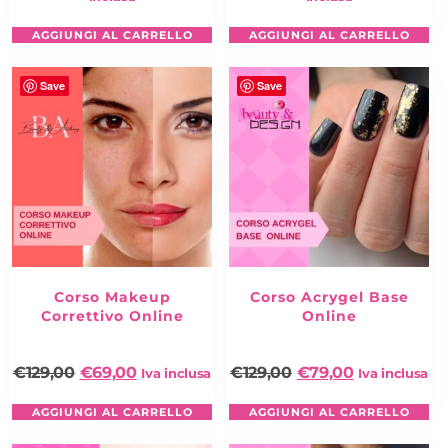
AGGIUNGI AL CARRELLO
AGGIUNGI AL CARRELLO
Save
Save
Corso Makeup
Corso Acrygel Base
Correttivo Online
Online
€
129,00
€
69,00
€
129,00
€
79,00
Iva inclusa
Iva inclusa
AGGIUNGI AL CARRELLO
AGGIUNGI AL CARRELLO