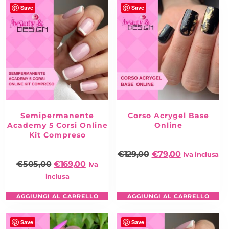
Save
Save
Semipermanente
Corso Acrygel Base
Academy 5 Corsi Online
Online
Kit Compreso
€
129,00
€
79,00
Iva inclusa
€
505,00
€
169,00
Iva
inclusa
AGGIUNGI AL CARRELLO
AGGIUNGI AL CARRELLO
Save
Save