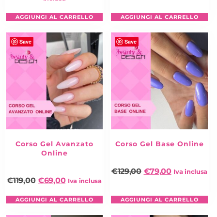
Liquid Level One
100ml
(monomero)
Color Powder
6gr
AGGIUNGI AL CARRELLO
AGGIUNGI AL CARRELLO
Formine
50pz
Bicchierino in vetro
Save
Save
**L’attivazione dei corsi verrà effettuata al più presto
dopo l’acquisto, riceverai un’email contenente link e
password per accedere.
IMPARA ANCHE CON I NOSTRI PARTNER DI
BEAUTY&ACADEMY!
Corso Gel Avanzato
Corso Gel Base Online
Online
€
129,00
€
79,00
Iva inclusa
€
119,00
€
69,00
Iva inclusa
AGGIUNGI AL CARRELLO
AGGIUNGI AL CARRELLO