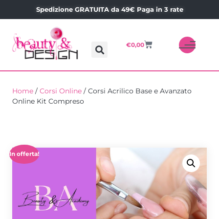
Spedizione GRATUITA da 49€ Paga in 3 rate
€
0,00
Home
/
Corsi Online
/ Corsi Acrilico Base e Avanzato
Online Kit Compreso
In offerta!