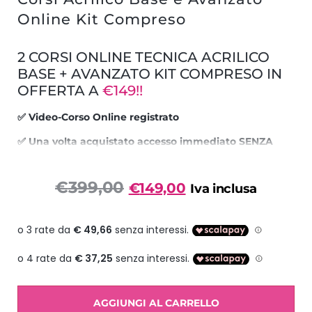
Online Kit Compreso
2 CORSI ONLINE TECNICA ACRILICO
BASE + AVANZATO KIT COMPRESO IN
OFFERTA A
€149!!
✅ Video-Corso Online registrato
✅ Una volta acquistato accesso immediato SENZA
SCADENZA 24h su 24h
✅ Attestato di partecipazione personalizzato
€
399,00
€
149,00
Iva inclusa
✅ Assistenza corso DALLA NOSTRA SEDE!
✅ Puoi pagare anche in 3 rate con PAYPAL o SCALA
PAY !!
☎️ info: 342.6566935 (Anche WhatsApp)
AGGIUNGI AL CARRELLO