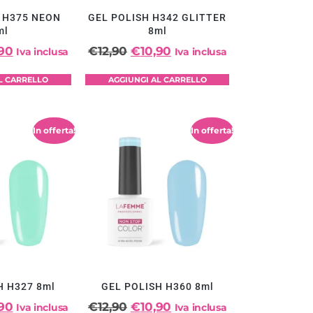
 H375 NEON
GEL POLISH H342 GLITTER
ml
8ml
,90
€
12,90
€
10,90
Iva inclusa
Iva inclusa
L CARRELLO
AGGIUNGI AL CARRELLO
In offerta!
In offerta!
H H327 8ml
GEL POLISH H360 8ml
,90
€
12,90
€
10,90
Iva inclusa
Iva inclusa