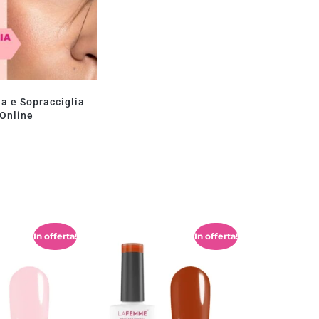
ia e Sopracciglia
Online
In offerta!
In offerta!