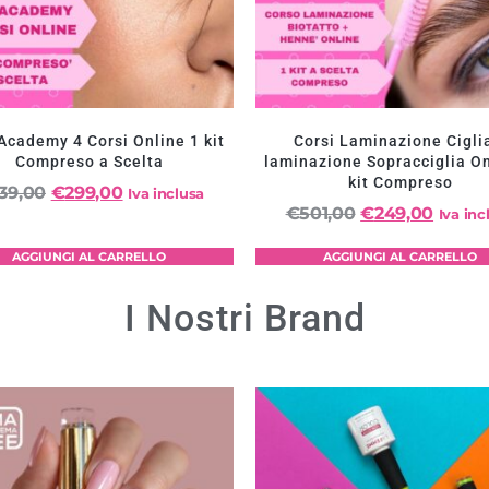
Academy 4 Corsi Online 1 kit
Corsi Laminazione Cigli
Compreso a Scelta
laminazione Sopracciglia On
kit Compreso
39,00
€
299,00
Iva inclusa
€
501,00
€
249,00
Iva inc
AGGIUNGI AL CARRELLO
AGGIUNGI AL CARRELLO
I Nostri Brand