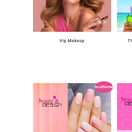
Vip Makeup
Th
In offerta!