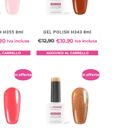
H H355 8ml
GEL POLISH H343 8ml
,90
€
12,90
€
10,90
Iva inclusa
Iva inclusa
L CARRELLO
AGGIUNGI AL CARRELLO
In offerta!
In offerta!