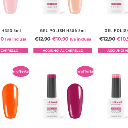
 H353 8ml
GEL POLISH H356 8ml
GEL POLIS
90
€
12,90
€
10,90
€
12,90
€
10
Iva inclusa
Iva inclusa
L CARRELLO
AGGIUNGI AL CARRELLO
AGGIUNGI A
In offerta!
In offerta!