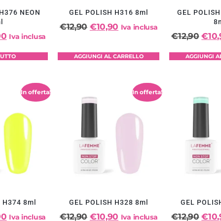
 H376 NEON
GEL POLISH H316 8ml
GEL POLISH
l
8
€
12,90
€
10,90
Iva inclusa
90
€
12,90
€
10
Iva inclusa
TUTTO
AGGIUNGI AL CARRELLO
AGGIUNGI A
In offerta!
In offerta!
 H374 8ml
GEL POLISH H328 8ml
GEL POLIS
90
€
12,90
€
10,90
€
12,90
€
10
Iva inclusa
Iva inclusa